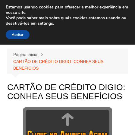
Ir
Estamos usando cookies para oferecer a melhor experiência em
Wiley Wales
para
nosso site.
corais algas e vida marinha
Você pode saber mais sobre quais cookies estamos usando ou
o
desativá-los em
settings
.
conteúdo
Aceitar
Página inicial
CARTÃO DE CRÉDITO DIGIO: CONHEA SEUS
BENEFÍCIOS
CARTÃO DE CRÉDITO DIGIO:
CONHEA SEUS BENEFÍCIOS