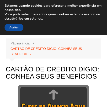
Ir
Estamos usando cookies para oferecer a melhor experiência em
Wiley Wales
para
nosso site.
corais algas e vida marinha
Você pode saber mais sobre quais cookies estamos usando ou
o
desativá-los em
settings
.
conteúdo
Aceitar
Página inicial
CARTÃO DE CRÉDITO DIGIO: CONHEA SEUS
BENEFÍCIOS
CARTÃO DE CRÉDITO DIGIO:
CONHEA SEUS BENEFÍCIOS