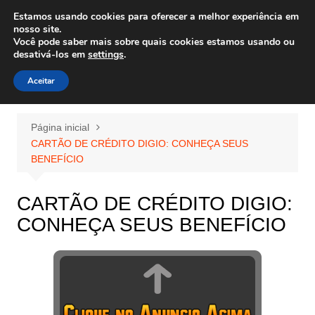
Ir
Estamos usando cookies para oferecer a melhor experiência em
Wiley Wales
para
nosso site.
corais algas e vida marinha
Você pode saber mais sobre quais cookies estamos usando ou
o
desativá-los em
settings
.
conteúdo
Aceitar
Página inicial
CARTÃO DE CRÉDITO DIGIO: CONHEÇA SEUS
BENEFÍCIO
CARTÃO DE CRÉDITO DIGIO:
CONHEÇA SEUS BENEFÍCIO