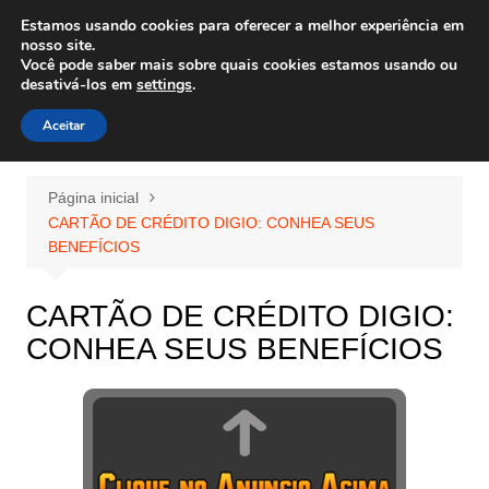
Ir
Estamos usando cookies para oferecer a melhor experiência em
Wiley Wales
para
nosso site.
corais algas e vida marinha
Você pode saber mais sobre quais cookies estamos usando ou
o
desativá-los em
settings
.
conteúdo
Aceitar
Página inicial
CARTÃO DE CRÉDITO DIGIO: CONHEA SEUS
BENEFÍCIOS
CARTÃO DE CRÉDITO DIGIO:
CONHEA SEUS BENEFÍCIOS