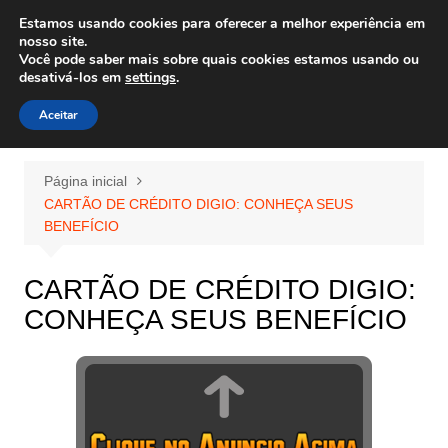
Ir
Estamos usando cookies para oferecer a melhor experiência em
Wiley Wales
para
nosso site.
corais algas e vida marinha
Você pode saber mais sobre quais cookies estamos usando ou
o
desativá-los em
settings
.
conteúdo
Aceitar
Página inicial
CARTÃO DE CRÉDITO DIGIO: CONHEÇA SEUS
BENEFÍCIO
CARTÃO DE CRÉDITO DIGIO:
CONHEÇA SEUS BENEFÍCIO