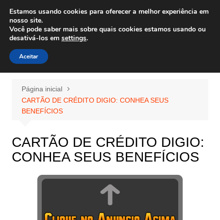
Ir
Estamos usando cookies para oferecer a melhor experiência em
Wiley Wales
para
nosso site.
corais algas e vida marinha
Você pode saber mais sobre quais cookies estamos usando ou
o
desativá-los em
settings
.
conteúdo
Aceitar
Página inicial
CARTÃO DE CRÉDITO DIGIO: CONHEA SEUS
BENEFÍCIOS
CARTÃO DE CRÉDITO DIGIO:
CONHEA SEUS BENEFÍCIOS