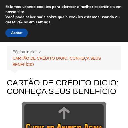
Ir
Estamos usando cookies para oferecer a melhor experiência em
Wiley Wales
para
nosso site.
corais algas e vida marinha
Você pode saber mais sobre quais cookies estamos usando ou
o
desativá-los em
settings
.
conteúdo
Aceitar
Página inicial
CARTÃO DE CRÉDITO DIGIO: CONHEÇA SEUS
BENEFÍCIO
CARTÃO DE CRÉDITO DIGIO:
CONHEÇA SEUS BENEFÍCIO