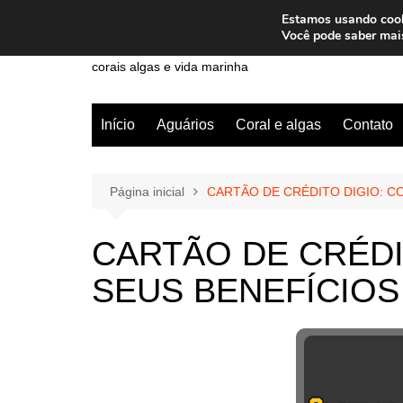
Ir
Estamos usando cooki
para
Wiley Wales
Você pode saber mai
o
corais algas e vida marinha
conteúdo
Início
Aguários
Coral e algas
Contato
Página inicial
CARTÃO DE CRÉDITO DIGIO: C
CARTÃO DE CRÉDI
SEUS BENEFÍCIOS