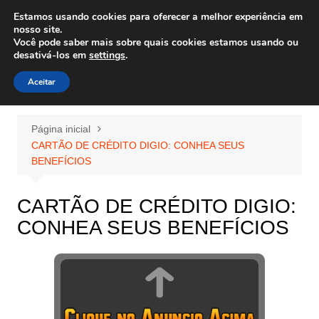
Ir
Estamos usando cookies para oferecer a melhor experiência em
Wiley Wales
para
nosso site.
corais algas e vida marinha
Você pode saber mais sobre quais cookies estamos usando ou
o
desativá-los em
settings
.
conteúdo
Aceitar
Página inicial
CARTÃO DE CRÉDITO DIGIO: CONHEA SEUS
BENEFÍCIOS
CARTÃO DE CRÉDITO DIGIO:
CONHEA SEUS BENEFÍCIOS