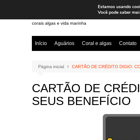
Ir
Estamos usando cooki
para
Wiley Wales
Você pode saber mai
o
corais algas e vida marinha
conteúdo
Início
Aguários
Coral e algas
Contato
Página inicial
CARTÃO DE CRÉDITO DIGIO: C
CARTÃO DE CRÉDI
SEUS BENEFÍCIO