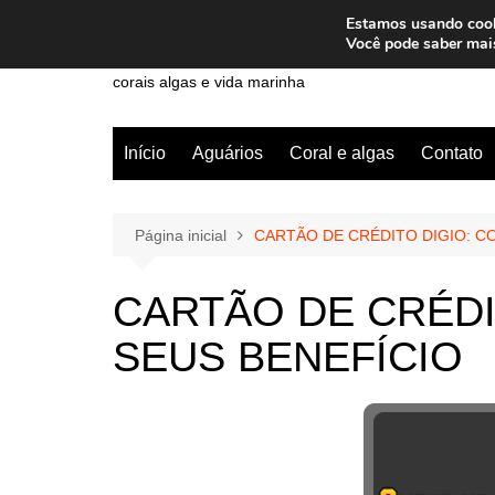
Ir
Estamos usando cooki
para
Wiley Wales
Você pode saber mai
o
corais algas e vida marinha
conteúdo
Início
Aguários
Coral e algas
Contato
Página inicial
CARTÃO DE CRÉDITO DIGIO: C
CARTÃO DE CRÉDI
SEUS BENEFÍCIO