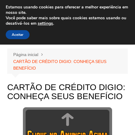
Ir
Estamos usando cookies para oferecer a melhor experiência em
Wiley Wales
para
nosso site.
corais algas e vida marinha
Você pode saber mais sobre quais cookies estamos usando ou
o
desativá-los em
settings
.
conteúdo
Aceitar
Página inicial
CARTÃO DE CRÉDITO DIGIO: CONHEÇA SEUS
BENEFÍCIO
CARTÃO DE CRÉDITO DIGIO:
CONHEÇA SEUS BENEFÍCIO