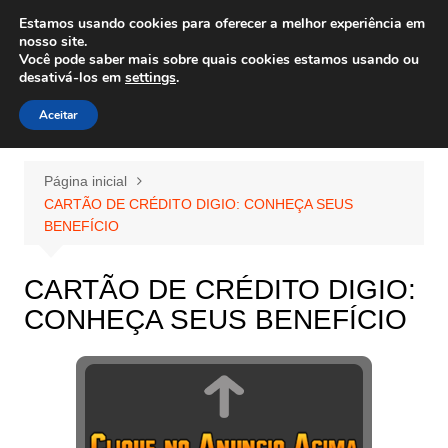
Ir
Estamos usando cookies para oferecer a melhor experiência em
Wiley Wales
para
nosso site.
corais algas e vida marinha
Você pode saber mais sobre quais cookies estamos usando ou
o
desativá-los em
settings
.
conteúdo
Aceitar
Página inicial
CARTÃO DE CRÉDITO DIGIO: CONHEÇA SEUS
BENEFÍCIO
CARTÃO DE CRÉDITO DIGIO:
CONHEÇA SEUS BENEFÍCIO