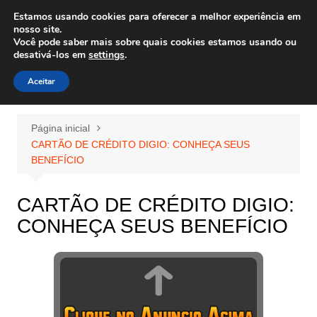
Ir
Estamos usando cookies para oferecer a melhor experiência em
Wiley Wales
para
nosso site.
corais algas e vida marinha
Você pode saber mais sobre quais cookies estamos usando ou
o
desativá-los em
settings
.
conteúdo
Aceitar
Página inicial
CARTÃO DE CRÉDITO DIGIO: CONHEÇA SEUS
BENEFÍCIO
CARTÃO DE CRÉDITO DIGIO:
CONHEÇA SEUS BENEFÍCIO