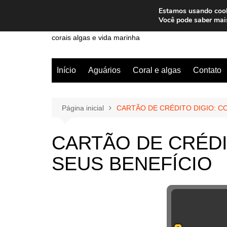
Ir
Estamos usando cooki
para
Wiley Wales
Você pode saber mai
o
corais algas e vida marinha
conteúdo
Início
Aguários
Coral e algas
Contato
Página inicial
CARTÃO DE CRÉDITO DIGIO: C
CARTÃO DE CRÉDI
SEUS BENEFÍCIO