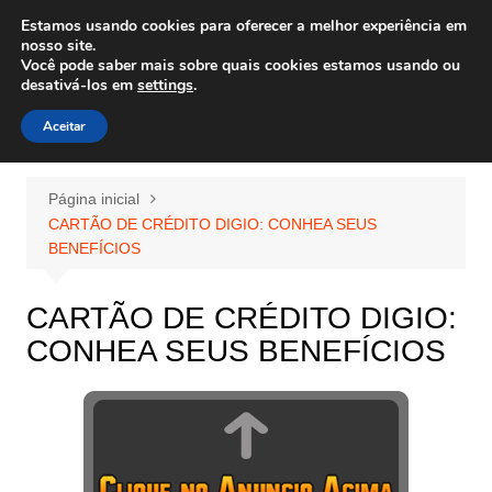
Ir
Estamos usando cookies para oferecer a melhor experiência em
Wiley Wales
para
nosso site.
corais algas e vida marinha
Você pode saber mais sobre quais cookies estamos usando ou
o
desativá-los em
settings
.
conteúdo
Aceitar
Página inicial
CARTÃO DE CRÉDITO DIGIO: CONHEA SEUS
BENEFÍCIOS
CARTÃO DE CRÉDITO DIGIO:
CONHEA SEUS BENEFÍCIOS