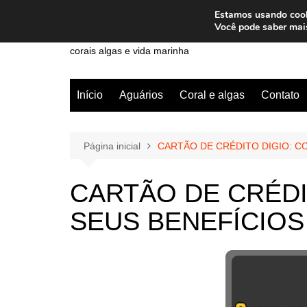
Ir
Estamos usando cooki
para
Wiley Wales
Você pode saber mai
o
corais algas e vida marinha
conteúdo
Início
Aguários
Coral e algas
Contato
Página inicial
CARTÃO DE CRÉDITO DIGIO: C
CARTÃO DE CRÉDI
SEUS BENEFÍCIOS