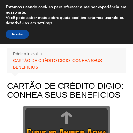
Ir
Estamos usando cookies para oferecer a melhor experiência em
Wiley Wales
para
nosso site.
corais algas e vida marinha
Você pode saber mais sobre quais cookies estamos usando ou
o
desativá-los em
settings
.
conteúdo
Aceitar
Página inicial
CARTÃO DE CRÉDITO DIGIO: CONHEA SEUS
BENEFÍCIOS
CARTÃO DE CRÉDITO DIGIO:
CONHEA SEUS BENEFÍCIOS