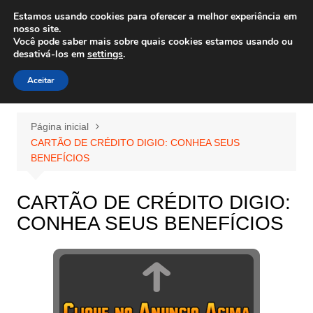
Ir
Estamos usando cookies para oferecer a melhor experiência em
Wiley Wales
para
nosso site.
corais algas e vida marinha
Você pode saber mais sobre quais cookies estamos usando ou
o
desativá-los em
settings
.
conteúdo
Aceitar
Página inicial
CARTÃO DE CRÉDITO DIGIO: CONHEA SEUS
BENEFÍCIOS
CARTÃO DE CRÉDITO DIGIO:
CONHEA SEUS BENEFÍCIOS