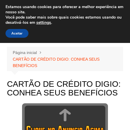
Ir
Estamos usando cookies para oferecer a melhor experiência em
Wiley Wales
para
nosso site.
corais algas e vida marinha
Você pode saber mais sobre quais cookies estamos usando ou
o
desativá-los em
settings
.
conteúdo
Aceitar
Página inicial
CARTÃO DE CRÉDITO DIGIO: CONHEA SEUS
BENEFÍCIOS
CARTÃO DE CRÉDITO DIGIO:
CONHEA SEUS BENEFÍCIOS