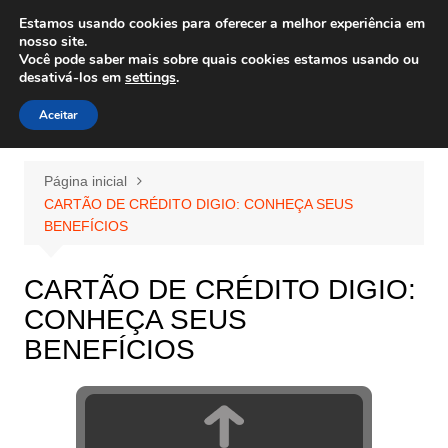
Ir
Estamos usando cookies para oferecer a melhor experiência em
Wiley Wales
para
nosso site.
corais algas e vida marinha
Você pode saber mais sobre quais cookies estamos usando ou
o
desativá-los em
settings
.
conteúdo
Aceitar
Página inicial
CARTÃO DE CRÉDITO DIGIO: CONHEÇA SEUS
BENEFÍCIOS
CARTÃO DE CRÉDITO DIGIO:
CONHEÇA SEUS
BENEFÍCIOS