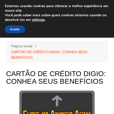
Ir
Estamos usando cookies para oferecer a melhor experiência em
Wiley Wales
para
nosso site.
corais algas e vida marinha
Você pode saber mais sobre quais cookies estamos usando ou
o
desativá-los em
settings
.
conteúdo
Aceitar
Página inicial
CARTÃO DE CRÉDITO DIGIO: CONHEA SEUS
BENEFÍCIOS
CARTÃO DE CRÉDITO DIGIO:
CONHEA SEUS BENEFÍCIOS