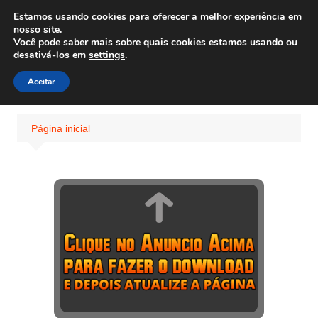
Ir
Estamos usando cookies para oferecer a melhor experiência em
Wiley Wales
para
nosso site.
corais algas e vida marinha
Você pode saber mais sobre quais cookies estamos usando ou
o
desativá-los em
settings
.
conteúdo
Aceitar
Página inicial