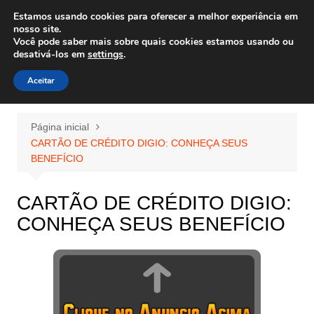
Ir
Estamos usando cookies para oferecer a melhor experiência em
Wiley Wales
para
nosso site.
corais algas e vida marinha
Você pode saber mais sobre quais cookies estamos usando ou
o
desativá-los em
settings
.
conteúdo
Aceitar
Página inicial
CARTÃO DE CRÉDITO DIGIO: CONHEÇA SEUS
BENEFÍCIO
CARTÃO DE CRÉDITO DIGIO:
CONHEÇA SEUS BENEFÍCIO