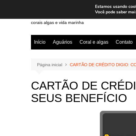
Ir
Estamos usando cooki
para
Wiley Wales
Você pode saber mai
o
corais algas e vida marinha
conteúdo
Início
Aguários
Coral e algas
Contato
Página inicial
CARTÃO DE CRÉDITO DIGIO: C
CARTÃO DE CRÉDI
SEUS BENEFÍCIO