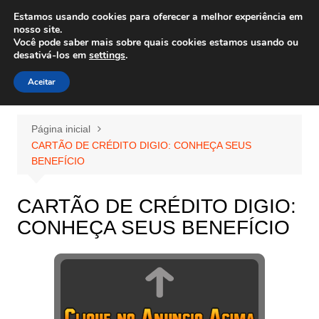
Ir
Estamos usando cookies para oferecer a melhor experiência em
Wiley Wales
para
nosso site.
corais algas e vida marinha
Você pode saber mais sobre quais cookies estamos usando ou
o
desativá-los em
settings
.
conteúdo
Aceitar
Página inicial
CARTÃO DE CRÉDITO DIGIO: CONHEÇA SEUS
BENEFÍCIO
CARTÃO DE CRÉDITO DIGIO:
CONHEÇA SEUS BENEFÍCIO