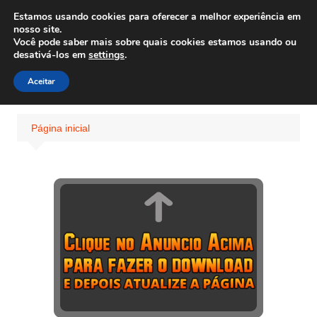
Ir
Estamos usando cookies para oferecer a melhor experiência em
Wiley Wales
para
nosso site.
corais algas e vida marinha
Você pode saber mais sobre quais cookies estamos usando ou
o
desativá-los em
settings
.
conteúdo
Aceitar
Página inicial