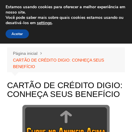
Ir
Estamos usando cookies para oferecer a melhor experiência em
Wiley Wales
para
nosso site.
corais algas e vida marinha
Você pode saber mais sobre quais cookies estamos usando ou
o
desativá-los em
settings
.
conteúdo
Aceitar
Página inicial
CARTÃO DE CRÉDITO DIGIO: CONHEÇA SEUS
BENEFÍCIO
CARTÃO DE CRÉDITO DIGIO:
CONHEÇA SEUS BENEFÍCIO