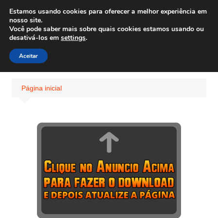
Ir
Estamos usando cookies para oferecer a melhor experiência em
Wiley Wales
para
nosso site.
corais algas e vida marinha
Você pode saber mais sobre quais cookies estamos usando ou
o
desativá-los em
settings
.
conteúdo
Aceitar
Página inicial