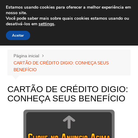
Ir
Estamos usando cookies para oferecer a melhor experiência em
Wiley Wales
para
nosso site.
corais algas e vida marinha
Você pode saber mais sobre quais cookies estamos usando ou
o
desativá-los em
settings
.
conteúdo
Aceitar
Página inicial
CARTÃO DE CRÉDITO DIGIO: CONHEÇA SEUS
BENEFÍCIO
CARTÃO DE CRÉDITO DIGIO:
CONHEÇA SEUS BENEFÍCIO