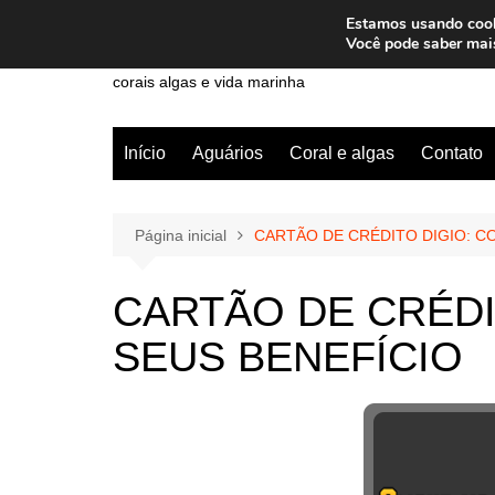
Ir
Estamos usando cooki
para
Wiley Wales
Você pode saber mai
o
corais algas e vida marinha
conteúdo
Início
Aguários
Coral e algas
Contato
Página inicial
CARTÃO DE CRÉDITO DIGIO: C
CARTÃO DE CRÉDI
SEUS BENEFÍCIO